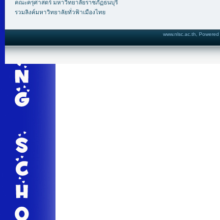
คณะครุศาสตร์ มหาวิทยาลัยราชภัฏธนบุรี
รวมลิงค์มหาวิทยาลัยทั่วฟ้าเมืองไทย
www.nlsc.ac.th, Powered