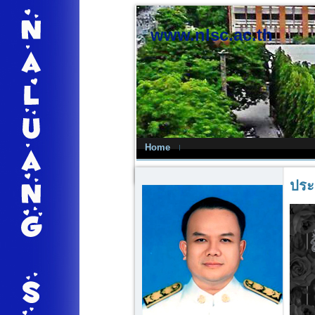
www.nlsc.ac.th
Home
ประ