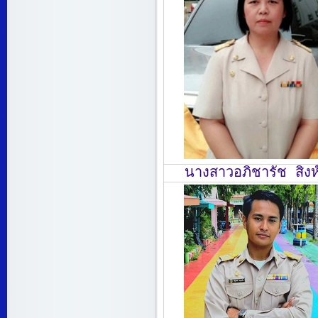
นางสาวอภิชารัช สิงห