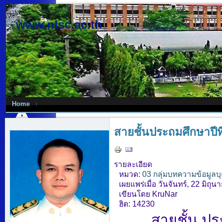
www.nlsc.ac.th
Home
สายชั้นประถมศึกษาปีที
รายละเอียด
หมวด:
03 กลุ่มบทความข้อมูลบ
เผยแพร่เมื่อ วันจันทร์, 22 มิถ
เขียนโดย KruNar
ฮิต: 14230
สายชั้น ประ