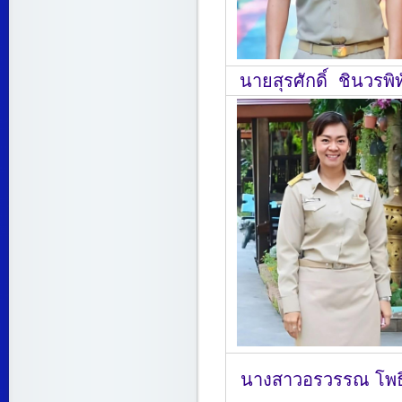
นายสุรศักดิ์ ชินวรพิท
นางสาวอรวรรณ โพธิ