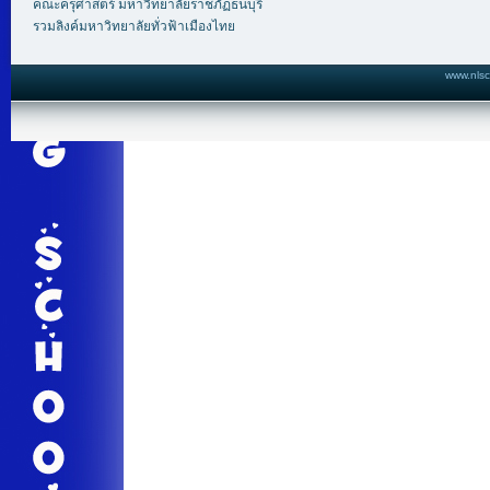
คณะครุศาสตร์ มหาวิทยาลัยราชภัฏธนบุรี
รวมลิงค์มหาวิทยาลัยทั่วฟ้าเมืองไทย
www.nlsc