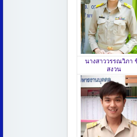
นางสาววรรณวิภา ชื
สงวน