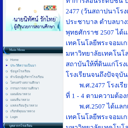
ทำการสอนระดับชั้น ป
2477 (
วันสถาปนาโรงเร
ประชาบาล ตำบลบา
พุทธศักราช
2507
ได้แ
เทคโนโลยีพระจอมเกล้า
Main Menu
มหาวิทยาลัยเทคโนโล
Home
สถาบันให้ที่ดินแก่โรง
ประวัติความเป็นมา
ข้อมูลโรงเรียน
โรงเรียนจนถึงปัจจุบัน
ทำเนียบผู้บริหารโรงเรียน
โครงสร้างสถานศึกษา
พ.ศ.
2477
โรงเรีย
กรรมการสถานศึกษา
ที่
1 - 4
ตามความต้อง
แผนผังนาหลวง
แผนที่นาหลวง
พ.ศ.
2507
ได้แลกเ
แหล่งเรียนรู้นาหลวง
เกียรติคุณนาหลวง
เทคโนโลยีพระจอมเกล้า
Login
มหาวิทยาลัยเทคโนโล
บุคลากรโรงเรียน