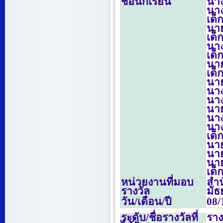
ชื่อนักเรียน
นา
นาง
เด็
นาย
เด็
นาง
เด็
นาย
เด็
นาย
นาง
นาง
นาย
นาง
นาง
เด็
นาย
นาย
นาย
เด็
หน่วยงานที่มอบ
สำน
รางวัล
มั
วัน/เดือน/ปี
08/
ระดับ/ชื่อรางวัลที่
รา