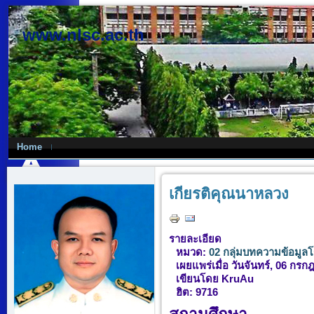
www.nlsc.ac.th
Home
เกียรติคุณนาหลวง
รายละเอียด
หมวด:
02 กลุ่มบทความข้อมูลโ
เผยแพร่เมื่อ วันจันทร์, 06 กร
เขียนโดย KruAu
ฮิต: 9716